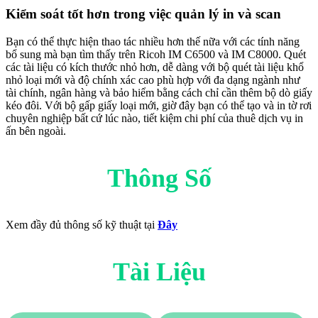
Kiểm soát tốt hơn trong việc quản lý in và scan
Bạn có thể thực hiện thao tác nhiều hơn thế nữa với các tính năng
bổ sung mà bạn tìm thấy trên Ricoh IM C6500 và IM C8000. Quét
các tài liệu có kích thước nhỏ hơn, dễ dàng với bộ quét tài liệu khổ
nhỏ loại mới và độ chính xác cao phù hợp với đa dạng ngành như
tài chính, ngân hàng và bảo hiểm bằng cách chỉ cần thêm bộ dò giấy
kéo đôi. Với bộ gấp giấy loại mới, giờ đây bạn có thể tạo và in tờ rơi
chuyên nghiệp bất cứ lúc nào, tiết kiệm chi phí của thuê dịch vụ in
ấn bên ngoài.
Thông Số
Xem đầy đủ thông số kỹ thuật tại
Đây
Tài Liệu