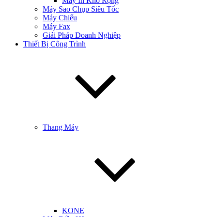
Máy In Khổ Rộng
Máy Sao Chụp Siêu Tốc
Máy Chiếu
Máy Fax
Giải Pháp Doanh Nghiệp
Thiết Bị Công Trình
Thang Máy
KONE