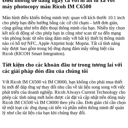
Điều hướng dễ dàng ngay cả với in ấn từ xa với
máy photocopy màu Ricoh IM C6500
Màn hình điều khiển thông minh trực quan với kích thước 10.1 inch
cho phép bạn điều hướng bằng các cử chỉ chạm – lướt đơn giản,
cũng giống như trên điện thoại thông minh của bạn. Nhiều tùy chọn
kết nối di động sẽ cho phép bạn in cũng như scan từ xa đến mạng
văn phòng hoặc từ nền tảng đám mây với bất kỳ thiết bị thông minh
nào có hỗ trợ NFC, Apple Airprint hoặc Mopria. Tất cả tính năng
này được bao gồm trong bộ ứng dụng đám mây riêng biệt của
Ricoh (RICOH Smart Integration).
Tiết kiệm cho các khoản đầu tư trong tương lai với
các giải pháp đón đầu của chúng tôi
Với Ricoh IM C6500 và IM C8000, bạn không còn phải mua thiết
bị mới để đáp ứng sự thay đổi nhu cầu về tài liệu song song với việc
phát triển của doanh nghiệp. Ricoh Always Current Technology cho
phép các tính năng mới luôn được cài đặt và cập nhật trên dòng máy
Ricoh IM C6500 và IM C8000 theo yêu cầu. Đơn giản chỉ cần chọn
từ một loạt các ứng dụng cải tiến và phần mềm thông minh để quản
lý như cầu tài liệu của bạn khi chúng thay đổi.