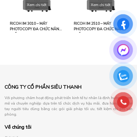
Xem chi tiết
Xem chi tiết
RICOH IM 3010 – MÁY
RICOH IM 2510 – MÁY
PHOTOCOPY ĐA CHỨC NĂNG
PHOTOCOPY ĐA CHỨC NĂNG
TRẮNG ĐEN
TRẮNG ĐEN
CÔNG TY CỔ PHẦN SIÊU THANH
Với phương châm hoạt động phát triển kinh tế tư nhân là định hướng mạnh
mẽ và chuyên nghiệp dựa trên tổ chức dịch vụ hậu mãi, đưa hàng đến tận
tay người tiêu dùng bằng các gói giải pháp tối ưu, tiết kiệm chi phí văn
phòng.
Về chúng tôi