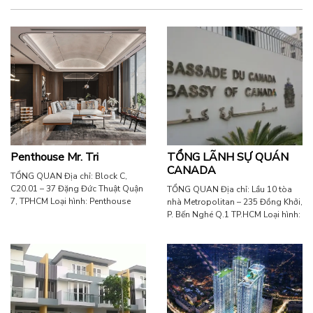
Penthouse Mr. Tri
TỔNG LÃNH SỰ QUÁN
CANADA
TỔNG QUAN Địa chỉ: Block C,
C20.01 – 37 Đặng Đức Thuật Quận
TỔNG QUAN Địa chỉ: Lầu 10 tòa
7, TPHCM Loại hình: Penthouse
nhà Metropolitan – 235 Đồng Khởi,
Diện tích: 200 m2 Sản phẩm: Phim
P. Bến Nghé Q.1 TP.HCM Loại hình:
công trình WINCOS
Văn phòng công ty Diện tích: 200
m2 Sản phẩm: Tivi Samsung 85”