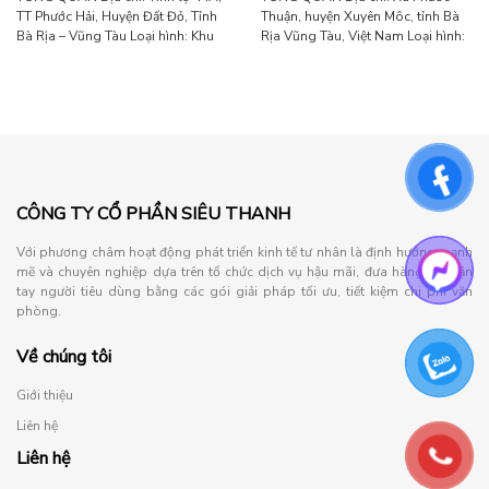
TT Phước Hải, Huyện Đất Đỏ, Tỉnh
Thuận, huyện Xuyên Môc, tỉnh Bà
Bà Rịa – Vũng Tàu Loại hình: Khu
Rịa Vũng Tàu, Việt Nam Loại hình:
du lịch, biệt thự nghỉ dưỡng Diện
Khu nghỉ dưỡng phức hợp Diện
tích: 50.464 m² Sản phẩm: Thang
tích: 164ha Sản phẩm: Hệ thống
máy KONE
màn hình Samsung Hotel TV
CÔNG TY CỔ PHẦN SIÊU THANH
Với phương châm hoạt động phát triển kinh tế tư nhân là định hướng mạnh
mẽ và chuyên nghiệp dựa trên tổ chức dịch vụ hậu mãi, đưa hàng đến tận
tay người tiêu dùng bằng các gói giải pháp tối ưu, tiết kiệm chi phí văn
phòng.
Về chúng tôi
Giới thiệu
Liên hệ
Liên hệ