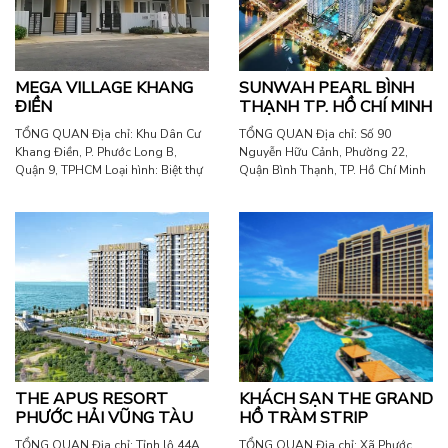
MEGA VILLAGE KHANG
SUNWAH PEARL BÌNH
ĐIỀN
THẠNH TP. HỒ CHÍ MINH
TỔNG QUAN Địa chỉ: Khu Dân Cư
TỔNG QUAN Địa chỉ: Số 90
Khang Điền, P. Phước Long B,
Nguyễn Hữu Cảnh, Phường 22,
Quận 9, TPHCM Loại hình: Biệt thự
Quận Bình Thạnh, TP. Hồ Chí Minh
Diện tích: 75 – 250 m2 Sản phẩm:
Loại hình: Căn hộ Thương Mại, Căn
Thang máy KONE
hộ Officetel, Căn hộ vĩnh viễn. Diện
tích: 19.071 m2 Sản phẩm: Thang
máy KONE
THE APUS RESORT
KHÁCH SẠN THE GRAND
PHƯỚC HẢI VŨNG TÀU
HỒ TRÀM STRIP
TỔNG QUAN Địa chỉ: Tỉnh lộ 44A,
TỔNG QUAN Địa chỉ: Xã Phước