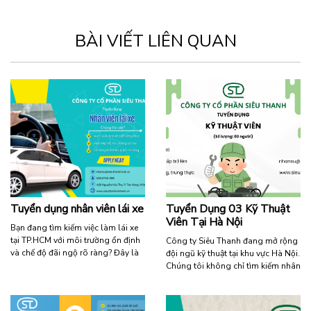
BÀI VIẾT LIÊN QUAN
Tuyển dụng nhân viên lái xe
Tuyển Dụng 03 Kỹ Thuật
Viên Tại Hà Nội
Bạn đang tìm kiếm việc làm lái xe
tại TP.HCM với môi trường ổn định
Công ty Siêu Thanh đang mở rộng
và chế độ đãi ngộ rõ ràng? Đây là
đội ngũ kỹ thuật tại khu vực Hà Nội.
cơ hội phù hợp dành cho bạn khi
Chúng tôi không chỉ tìm kiếm nhân
chúng tôi đang cần tuyển nhân
viên, chúng tôi tìm kiếm những
viên lái xe làm việc lâu dài. Thông
cộng sự trẻ trung, trung thực và
tin tuyển dụng Vị trí: Nhân viên lái
đầy nhiệt huyết để cùng đồng hành