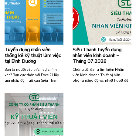
xe …
trong hành trình chinh phục công
nghệ. Nếu bạn là sinh viên …
“Tuyển
Đọc tiếp
dụng
“Tuyển
Đọc tiếp
nhân
Dụng
viên
03
lái
Kỹ
xe”
Thuật
Viên
Tuyển dụng nhân viên
Siêu Thanh tuyển dụng
Tại
thống kê kỹ thuật làm việc
nhân viên kinh doanh –
Hà
tại Bình Dương
Tháng 07.2026
Nội”
Bạn là người yêu thích sự chính
Chúng tôi đang tìm kiếm Nhân
xác? Bạn cực thân với Excel? Hãy
viên Kinh doanh Thiết bị Văn
gia nhập đội ngũ của Siêu Thanh
phòng năng động, nhiệt huyết để
ngay hôm nay! Yêu cầu ứng viên:
phát triển thị trường và mang đến
Nữ, độ tuổi dưới 36. Trình độ: Tốt
những giải pháp văn phòng hiệu
nghiệp Trung cấp trở lên các
quả cho khách hàng. Vì sao nên
chuyên ngành Kế toán, Tài chính,
gia nhập công ty chúng tôi? Môi
Quản trị kinh doanh hoặc các
trường làm việc năng động, chuyên
ngành …
nghiệp Cơ hội thăng …
“Tuyển
“Siêu
Đọc tiếp
Đọc tiếp
dụng
Thanh
nhân
tuyển