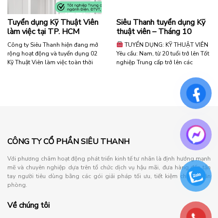
viên
dụng
thống
nhân
Tuyển dụng Kỹ Thuật Viên
Siêu Thanh tuyển dụng Kỹ
kê
viên
làm việc tại TP. HCM
thuật viên – Tháng 10
kỹ
kinh
thuật
doanh
Công ty Siêu Thanh hiện đang mở
TUYỂN DỤNG: KỸ THUẬT VIÊN
làm
–
rộng hoạt động và tuyển dụng 02
Yêu cầu: Nam, từ 20 tuổi trở lên Tốt
việc
Tháng
Kỹ Thuật Viên làm việc toàn thời
nghiệp Trung cấp trở lên các
tại
07.2026”
gian. Đây là cơ hội phù hợp cho
ngành: Điện, Điện tử viễn thông,
Bình
các bạn trẻ yêu thích lĩnh vực kỹ
Cơ khí, Công nghệ thông tin,…
Dương”
thuật, mong muốn một công việc
Chăm chỉ, cẩn thận, trung thực, có
ổn định – có định hướng phát triển
tinh thần trách nhiệm cao trong
rõ ràng – học …
công việc Quyền lợi: Mức lương
cạnh tranh theo …
“Tuyển
Đọc tiếp
dụng
“Siêu
Đọc tiếp
Kỹ
Thanh
CÔNG TY CỔ PHẦN SIÊU THANH
Thuật
tuyển
Viên
dụng
Với phương châm hoạt động phát triển kinh tế tư nhân là định hướng mạnh
làm
Kỹ
mẽ và chuyên nghiệp dựa trên tổ chức dịch vụ hậu mãi, đưa hàng đến tận
việc
thuật
tay người tiêu dùng bằng các gói giải pháp tối ưu, tiết kiệm chi phí văn
tại
viên
phòng.
TP.
–
HCM”
Tháng
Về chúng tôi
10”