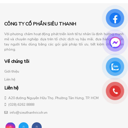
CÔNG TY CỔ PHẦN SIÊU THANH
Với phương châm hoạt động phát triển kinh tế tư nhân là định hướng mạnh
mẽ và chuyên nghiệp dựa trên tổ chức dịch vụ hậu mãi, đưa hàng đến tận
tay người tiêu dùng bằng các gói giải pháp tối ưu, tiết kiệm chi phí văn
phòng.
Về chúng tôi
Giới thiệu
Liên hệ
Liên hệ
A20 đường Nguyễn Hữu Thọ, Phường Tân Hưng, TP. HCM
(028).6262.8888
info@sieuthanhricoh.vn