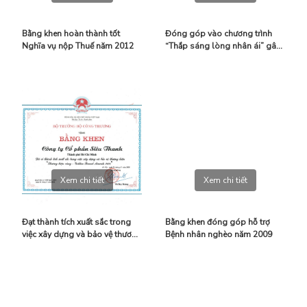
Bằng khen hoàn thành tốt
Đóng góp vào chương trình
Nghĩa vụ nộp Thuế năm 2012
“Thắp sáng lòng nhân ái” gây
quỹ ủng hộ bệnh nhân nghèo
Thành phố Cần Thơ
Xem chi tiết
Xem chi tiết
Đạt thành tích xuất sắc trong
Bằng khen đóng góp hỗ trợ
việc xây dựng và bảo vệ thương
Bệnh nhân nghèo năm 2009
hiệu “Thương hiệu vàng –
Golden Brand Awards 2008”