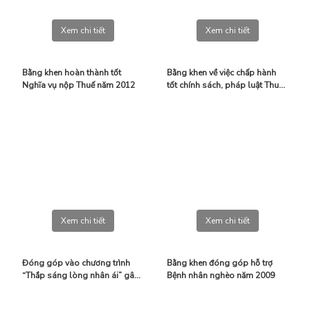
Xem chi tiết
Xem chi tiết
Bằng khen hoàn thành tốt
Bằng khen về việc chấp hành
Nghĩa vụ nộp Thuế năm 2012
tốt chính sách, pháp luật Thuế
năm 2013
Xem chi tiết
Xem chi tiết
Đóng góp vào chương trình
Bằng khen đóng góp hỗ trợ
“Thắp sáng lòng nhân ái” gây
Bệnh nhân nghèo năm 2009
quỹ ủng hộ bệnh nhân nghèo
Thành phố Cần Thơ