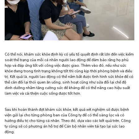
Có thể nói, khám sức khỏe định kỳ có yếu tố quyết định rất lớn đến việc kiểm
soát thể trạng của mỗi cá nhân người lao động để đảm bảo rằng họ phù
hợp và đáp ứng tốt với công việc được giao. Thêm vào đó, nếu như sức
khỏe đang trong tình trạng không tốt thì cũng kịp thời phòng bệnh và điều
trị. Kết quả là, người lao động có thể nắm bắt được tình hình sức khỏe để có
thể cân đối lại thói quen ăn uống, sinh hoạt cũng như sửa đổi lại chế độ
dinh dưỡng nhằm tăng cường sức đề kháng để có thể nâng cao hiệu suất
làm việc và cải thiện cuộc sống được tốt hơn.
Sau khi hoàn thành đợt khám sức khỏe, kết quả xét nghiệm sẽ được bệnh
viện gửi lại cho từng phòng ban của Công ty để có thể sàng lọc và có
hướng điều trị cho từng cá nhân. Theo đó, dựa vào các kết quả trên, Công
ty cũng sẽ có phương án hỗ trợ để Cán bộ nhân viên tái tạo lại sức lao
động.