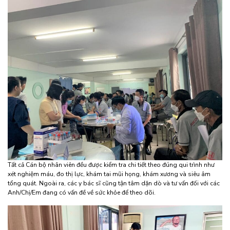
Tất cả Cán bộ nhân viên đều được kiểm tra chi tiết theo đúng qui trình như
xét nghiệm máu, đo thị lực, khám tai mũi họng, khám xương và siêu âm
tổng quát. Ngoài ra, các y bác sĩ cũng tận tâm dặn dò và tư vấn đối với các
Anh/Chị/Em đang có vấn đề về sức khỏe để theo dõi.