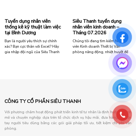
03
lái
Kỹ
xe”
Thuật
Viên
Tuyển dụng nhân viên
Siêu Thanh tuyển dụng
Tại
thống kê kỹ thuật làm việc
nhân viên kinh doanh –
Hà
tại Bình Dương
Tháng 07.2026
Nội”
Bạn là người yêu thích sự chính
Chúng tôi đang tìm kiếm Nhân
xác? Bạn cực thân với Excel? Hãy
viên Kinh doanh Thiết bị Văn
gia nhập đội ngũ của Siêu Thanh
phòng năng động, nhiệt huyết để
ngay hôm nay! Yêu cầu ứng viên:
phát triển thị trường và mang đến
Nữ, độ tuổi dưới 36. Trình độ: Tốt
những giải pháp văn phòng hiệu
nghiệp Trung cấp trở lên các
quả cho khách hàng. Vì sao nên
chuyên ngành Kế toán, Tài chính,
gia nhập công ty chúng tôi? Môi
Quản trị kinh doanh hoặc các
trường làm việc năng động, chuyên
ngành …
nghiệp Cơ hội thăng …
“Tuyển
“Siêu
Đọc tiếp
Đọc tiếp
dụng
Thanh
CÔNG TY CỔ PHẦN SIÊU THANH
nhân
tuyển
viên
dụng
Với phương châm hoạt động phát triển kinh tế tư nhân là định hướng mạnh
thống
nhân
mẽ và chuyên nghiệp dựa trên tổ chức dịch vụ hậu mãi, đưa hàng đến tận
kê
viên
tay người tiêu dùng bằng các gói giải pháp tối ưu, tiết kiệm chi phí văn
kỹ
kinh
phòng.
thuật
doanh