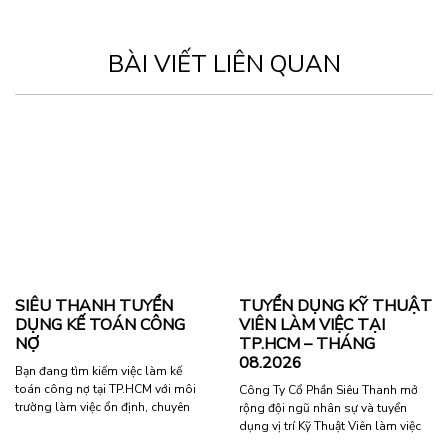
BÀI VIẾT LIÊN QUAN
SIÊU THANH TUYỂN
TUYỂN DỤNG KỸ THUẬT
DỤNG KẾ TOÁN CÔNG
VIÊN LÀM VIỆC TẠI
NỢ
TP.HCM – THÁNG
08.2026
Bạn đang tìm kiếm việc làm kế
toán công nợ tại TP.HCM với môi
Công Ty Cổ Phần Siêu Thanh mở
trường làm việc ổn định, chuyên
rộng đội ngũ nhân sự và tuyển
nghiệp và chế độ phúc lợi rõ ràng?
dụng vị trí Kỹ Thuật Viên làm việc
Chúng tôi hiện đang tuyển dụng
tại TP.HCM. Đây là cơ hội hấp dẫn