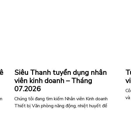
cần tuyển nhân viên lái xe làm việc lâu dài. Thông
ki
tin tuyển dụng Vị trí: Nhân viên lái xe …
tr
o
đồ
“Tuyển
Đọc tiếp
Nế
 ổn
dụng
nhân
Đọ
viên
lái
xe”
ê
Siêu Thanh tuyển dụng nhân
T
viên kinh doanh – Tháng
v
07.2026
Cô
và
ân
Chúng tôi đang tìm kiếm Nhân viên Kinh doanh
th
Thiết bị Văn phòng năng động, nhiệt huyết để
yê
i
phát triển thị trường và mang đến những giải pháp
vi
văn phòng hiệu quả cho khách hàng. Vì sao nên gia
họ
nhập công ty chúng tôi? Môi trường làm việc năng