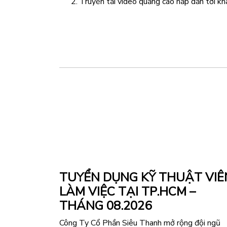
Truyền tải video quảng cáo hấp dẫn tới k
TUYỂN DỤNG KỸ THUẬT VIÊ
LÀM VIỆC TẠI TP.HCM –
THÁNG 08.2026
Công Ty Cổ Phần Siêu Thanh mở rộng đội ngũ