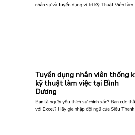
nhân sự và tuyển dụng vị trí Kỹ Thuật Viên làm
việc tại TP.HCM. Đây là cơ hội hấp dẫn dành ch
các ứng viên yêu thích lĩnh vực kỹ thuật, mong
muốn làm việc trong môi trường chuyên nghiệp,
định và có cơ …
“TUYỂN
Đọc tiếp
DỤNG
KỸ
THUẬT
Tuyển dụng nhân viên thống k
VIÊN
kỹ thuật làm việc tại Bình
LÀM
VIỆC
Dương
TẠI
Bạn là người yêu thích sự chính xác? Bạn cực th
TP.HCM
với Excel? Hãy gia nhập đội ngũ của Siêu Thanh
–
ngay hôm nay! Yêu cầu ứng viên: Nữ, độ tuổi dướ
THÁNG
36. Trình độ: Tốt nghiệp Trung cấp trở lên các
08.2026”
chuyên ngành Kế toán, Tài chính, Quản trị kinh