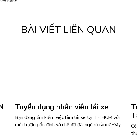
hách hàng
BÀI VIẾT LIÊN QUAN
N
Tuyển dụng nhân viên lái xe
T
T
Bạn đang tìm kiếm việc làm lái xe tại TP.HCM với
môi trường ổn định và chế độ đãi ngộ rõ ràng? Đây
Cô
là cơ hội phù hợp dành cho bạn khi chúng tôi đang
th