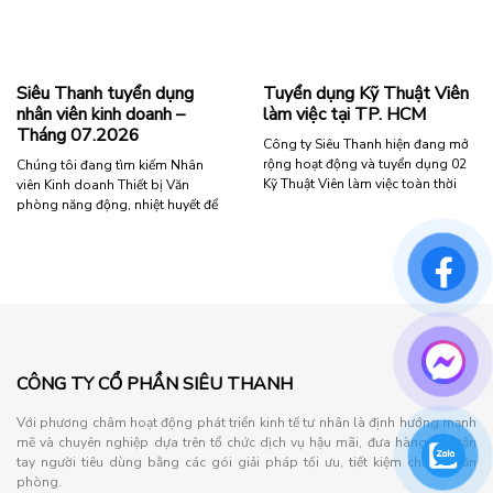
Kỹ
dụng
Thuật
nhân
Viên
viên
Tại
thống
Siêu Thanh tuyển dụng
Tuyển dụng Kỹ Thuật Viên
Hà
kê
nhân viên kinh doanh –
làm việc tại TP. HCM
Nội”
kỹ
Tháng 07.2026
thuật
Công ty Siêu Thanh hiện đang mở
làm
rộng hoạt động và tuyển dụng 02
Chúng tôi đang tìm kiếm Nhân
việc
Kỹ Thuật Viên làm việc toàn thời
viên Kinh doanh Thiết bị Văn
tại
gian. Đây là cơ hội phù hợp cho
phòng năng động, nhiệt huyết để
Bình
các bạn trẻ yêu thích lĩnh vực kỹ
phát triển thị trường và mang đến
Dương”
thuật, mong muốn một công việc
những giải pháp văn phòng hiệu
ổn định – có định hướng phát triển
quả cho khách hàng. Vì sao nên
rõ ràng – học …
gia nhập công ty chúng tôi? Môi
trường làm việc năng động, chuyên
“Tuyển
Đọc tiếp
nghiệp Cơ hội thăng …
dụng
Kỹ
“Siêu
Đọc tiếp
Thuật
Thanh
CÔNG TY CỔ PHẦN SIÊU THANH
Viên
tuyển
làm
dụng
Với phương châm hoạt động phát triển kinh tế tư nhân là định hướng mạnh
việc
nhân
mẽ và chuyên nghiệp dựa trên tổ chức dịch vụ hậu mãi, đưa hàng đến tận
tại
viên
tay người tiêu dùng bằng các gói giải pháp tối ưu, tiết kiệm chi phí văn
TP.
kinh
phòng.