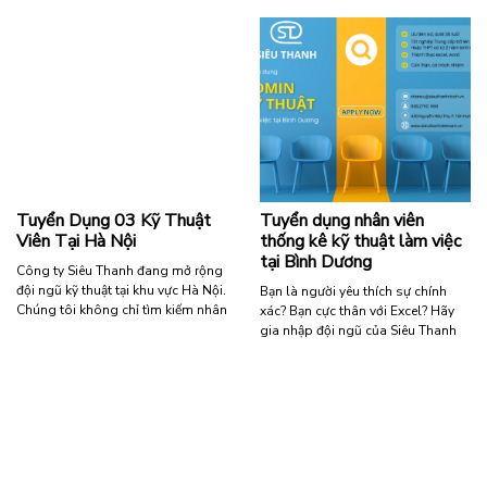
xe …
dành cho các ứng viên yêu thích
lĩnh vực kỹ thuật, mong muốn làm
“Tuyển
Đọc tiếp
việc trong môi trường chuyên
dụng
nghiệp, ổn định và có cơ …
nhân
viên
“TUYỂN
Đọc tiếp
lái
DỤNG
xe”
KỸ
THUẬT
VIÊN
LÀM
Tuyển Dụng 03 Kỹ Thuật
Tuyển dụng nhân viên
VIỆC
Viên Tại Hà Nội
thống kê kỹ thuật làm việc
TẠI
tại Bình Dương
TP.HCM
Công ty Siêu Thanh đang mở rộng
–
đội ngũ kỹ thuật tại khu vực Hà Nội.
Bạn là người yêu thích sự chính
THÁNG
Chúng tôi không chỉ tìm kiếm nhân
xác? Bạn cực thân với Excel? Hãy
08.2026”
viên, chúng tôi tìm kiếm những
gia nhập đội ngũ của Siêu Thanh
cộng sự trẻ trung, trung thực và
ngay hôm nay! Yêu cầu ứng viên:
đầy nhiệt huyết để cùng đồng hành
Nữ, độ tuổi dưới 36. Trình độ: Tốt
trong hành trình chinh phục công
nghiệp Trung cấp trở lên các
nghệ. Nếu bạn là sinh viên …
chuyên ngành Kế toán, Tài chính,
Quản trị kinh doanh hoặc các
“Tuyển
Đọc tiếp
ngành …
Dụng
03
“Tuyển
Đọc tiếp