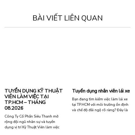
BÀI VIẾT LIÊN QUAN
TUYỂN DỤNG KỸ THUẬT
Tuyển dụng nhân viên lái xe
VIÊN LÀM VIỆC TẠI
Bạn đang tìm kiếm việc làm lái xe
TP.HCM – THÁNG
tại TP.HCM với môi trường ổn định
08.2026
và chế độ đãi ngộ rõ ràng? Đây là
cơ hội phù hợp dành cho bạn khi
Công Ty Cổ Phần Siêu Thanh mở
chúng tôi đang cần tuyển nhân
rộng đội ngũ nhân sự và tuyển
viên lái xe làm việc lâu dài. Thông
dụng vị trí Kỹ Thuật Viên làm việc
tin tuyển dụng Vị trí: Nhân viên lái
tại TP.HCM. Đây là cơ hội hấp dẫn