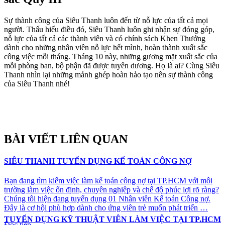
Sự thành công của Siêu Thanh luôn đến từ nỗ lực của tất cả mọi
người. Thấu hiểu điều đó, Siêu Thanh luôn ghi nhận sự đóng góp,
nỗ lực của tất cả các thành viên và có chính sách Khen Thưởng
dành cho những nhân viên nỗ lực hết mình, hoàn thành xuất sắc
công việc mỗi tháng. Tháng 10 này, những gương mặt xuất sắc của
mỗi phòng ban, bộ phận đã được tuyên dương. Họ là ai? Cùng Siêu
Thanh nhìn lại những mảnh ghép hoàn hảo tạo nên sự thành công
của Siêu Thanh nhé!
BÀI VIẾT LIÊN QUAN
SIÊU THANH TUYỂN DỤNG KẾ TOÁN CÔNG NỢ
Bạn đang tìm kiếm việc làm kế toán công nợ tại TP.HCM với môi
trường làm việc ổn định, chuyên nghiệp và chế độ phúc lợi rõ ràng?
Chúng tôi hiện đang tuyển dụng 01 Nhân viên Kế toán Công nợ.
Đây là cơ hội phù hợp dành cho ứng viên trẻ muốn phát triển …
TUYỂN DỤNG KỸ THUẬT VIÊN LÀM VIỆC TẠI TP.HCM
“SIÊU
Đọc tiếp