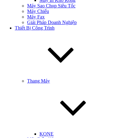
Máy In Khổ Rộng
Máy Sao Chụp Siêu Tốc
Máy Chiếu
Máy Fax
Giải Pháp Doanh Nghiệp
Thiết Bị Công Trình
Thang Máy
KONE