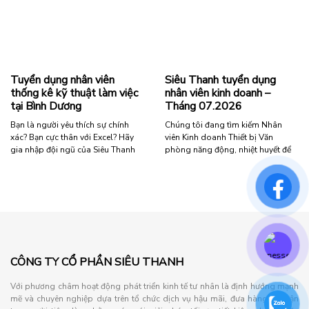
dụng
“Tuyển
Đọc tiếp
nhân
Dụng
viên
03
lái
Kỹ
xe”
Thuật
Viên
Tuyển dụng nhân viên
Siêu Thanh tuyển dụng
Tại
thống kê kỹ thuật làm việc
nhân viên kinh doanh –
Hà
tại Bình Dương
Tháng 07.2026
Nội”
Bạn là người yêu thích sự chính
Chúng tôi đang tìm kiếm Nhân
xác? Bạn cực thân với Excel? Hãy
viên Kinh doanh Thiết bị Văn
gia nhập đội ngũ của Siêu Thanh
phòng năng động, nhiệt huyết để
ngay hôm nay! Yêu cầu ứng viên:
phát triển thị trường và mang đến
Nữ, độ tuổi dưới 36. Trình độ: Tốt
những giải pháp văn phòng hiệu
nghiệp Trung cấp trở lên các
quả cho khách hàng. Vì sao nên
chuyên ngành Kế toán, Tài chính,
gia nhập công ty chúng tôi? Môi
Quản trị kinh doanh hoặc các
trường làm việc năng động, chuyên
ngành …
nghiệp Cơ hội thăng …
“Tuyển
“Siêu
Đọc tiếp
Đọc tiếp
dụng
Thanh
CÔNG TY CỔ PHẦN SIÊU THANH
nhân
tuyển
viên
dụng
Với phương châm hoạt động phát triển kinh tế tư nhân là định hướng mạnh
thống
nhân
mẽ và chuyên nghiệp dựa trên tổ chức dịch vụ hậu mãi, đưa hàng đến tận