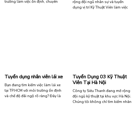
trường làm việc ổn định, chuyên
rộng đội ngũ nhân sự và tuyển
nghiệp và chế độ phúc lợi rõ ràng?
dụng vị trí Kỹ Thuật Viên làm việc
Chúng tôi hiện đang tuyển dụng
tại TP.HCM. Đây là cơ hội hấp dẫn
01 Nhân viên Kế toán Công nợ.
dành cho các ứng viên yêu thích
Đây là cơ hội phù hợp dành cho
lĩnh vực kỹ thuật, mong muốn làm
ứng viên trẻ muốn phát triển …
việc trong môi trường chuyên
nghiệp, ổn định và có cơ …
“SIÊU
Đọc tiếp
THANH
“TUYỂN
Đọc tiếp
TUYỂN
DỤNG
DỤNG
KỸ
KẾ
THUẬT
TOÁN
VIÊN
CÔNG
LÀM
Tuyển dụng nhân viên lái xe
Tuyển Dụng 03 Kỹ Thuật
NỢ”
VIỆC
Viên Tại Hà Nội
TẠI
Bạn đang tìm kiếm việc làm lái xe
TP.HCM
tại TP.HCM với môi trường ổn định
Công ty Siêu Thanh đang mở rộng
–
và chế độ đãi ngộ rõ ràng? Đây là
đội ngũ kỹ thuật tại khu vực Hà Nội.
THÁNG
cơ hội phù hợp dành cho bạn khi
Chúng tôi không chỉ tìm kiếm nhân
08.2026”
chúng tôi đang cần tuyển nhân
viên, chúng tôi tìm kiếm những
viên lái xe làm việc lâu dài. Thông
cộng sự trẻ trung, trung thực và
tin tuyển dụng Vị trí: Nhân viên lái
đầy nhiệt huyết để cùng đồng hành
xe …
trong hành trình chinh phục công
nghệ. Nếu bạn là sinh viên …
“Tuyển
Đọc tiếp