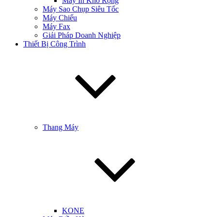
Máy In Khổ Rộng
Máy Sao Chụp Siêu Tốc
Máy Chiếu
Máy Fax
Giải Pháp Doanh Nghiệp
Thiết Bị Công Trình
Thang Máy
KONE