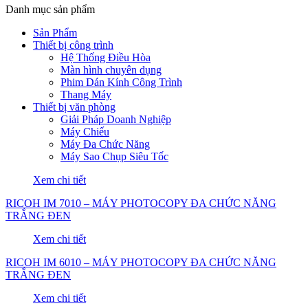
Danh mục sản phẩm
Sản Phẩm
Thiết bị công trình
Hệ Thống Điều Hòa
Màn hình chuyên dụng
Phim Dán Kính Công Trình
Thang Máy
Thiết bị văn phòng
Giải Pháp Doanh Nghiệp
Máy Chiếu
Máy Đa Chức Năng
Máy Sao Chụp Siêu Tốc
Xem chi tiết
RICOH IM 7010 – MÁY PHOTOCOPY ĐA CHỨC NĂNG
TRẮNG ĐEN
Xem chi tiết
RICOH IM 6010 – MÁY PHOTOCOPY ĐA CHỨC NĂNG
TRẮNG ĐEN
Xem chi tiết