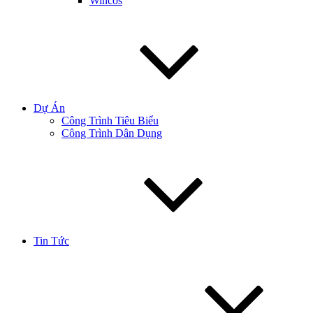
Wincos
Dự Án
Công Trình Tiêu Biểu
Công Trình Dân Dụng
Tin Tức